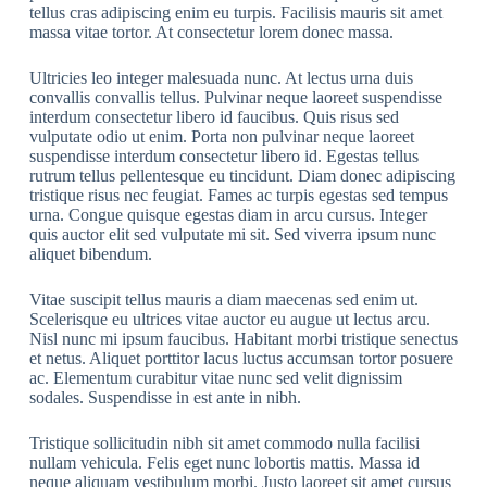
tellus cras adipiscing enim eu turpis. Facilisis mauris sit amet
massa vitae tortor. At consectetur lorem donec massa.
Ultricies leo integer malesuada nunc. At lectus urna duis
convallis convallis tellus. Pulvinar neque laoreet suspendisse
interdum consectetur libero id faucibus. Quis risus sed
vulputate odio ut enim. Porta non pulvinar neque laoreet
suspendisse interdum consectetur libero id. Egestas tellus
rutrum tellus pellentesque eu tincidunt. Diam donec adipiscing
tristique risus nec feugiat. Fames ac turpis egestas sed tempus
urna. Congue quisque egestas diam in arcu cursus. Integer
quis auctor elit sed vulputate mi sit. Sed viverra ipsum nunc
aliquet bibendum.
Vitae suscipit tellus mauris a diam maecenas sed enim ut.
Scelerisque eu ultrices vitae auctor eu augue ut lectus arcu.
Nisl nunc mi ipsum faucibus. Habitant morbi tristique senectus
et netus. Aliquet porttitor lacus luctus accumsan tortor posuere
ac. Elementum curabitur vitae nunc sed velit dignissim
sodales. Suspendisse in est ante in nibh.
Tristique sollicitudin nibh sit amet commodo nulla facilisi
nullam vehicula. Felis eget nunc lobortis mattis. Massa id
neque aliquam vestibulum morbi. Justo laoreet sit amet cursus